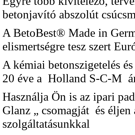
Egyre több kivitelezö, terv
betonjavító abszolút csúcsm
A BetoBest® Made in Germ
elismertségre tesz szert Eu
A kémiai betonszigetelés és
20 éve a Holland S-C-M áru
Használja Ön is az ipari pa
Glanz „ csomagját és éljen 
szolgáltatásunkkal