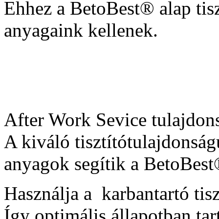
Ehhez a BetoBest® alap tiszt
anyagaink kellenek.
After Work Sevice tulajdon
A kiváló tisztítótulajdonság
anyagok segítik a BetoBest®
Használja a karbantartó tisz
Így optimális állapotban tar