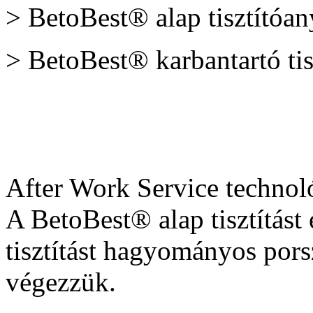
> BetoBest® alap tisztítóa
> BetoBest® karbantartó ti
After Work Service technol
A BetoBest® alap tisztítást
tisztítást hagyományos pors
végezzük.