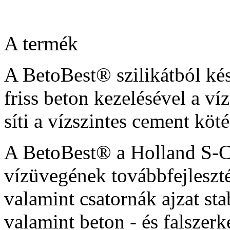
A termék
A BetoBest® szilikátból ké
friss beton kezelésével a víz
síti a vízszintes cement köté
A BetoBest® a Holland S-C
vízüvegének továbbfejleszté
valamint csatornák ajzat sta
valamint beton - és falszerk