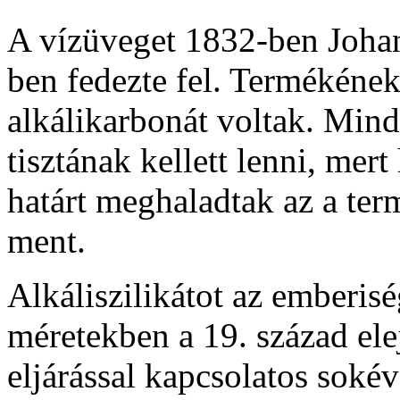
A vízüveget 1832-ben Joh
ben fedezte fel. Termékéne
alkálikarbonát voltak. Mi
tisztának kellett lenni, me
határt meghaladtak az a ter
ment.
Alkáliszilikátot az emberiség
méretekben a 19. század elej
eljárással kapcsolatos sokév