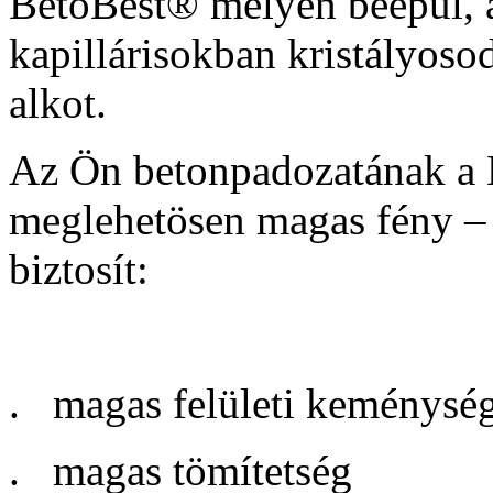
BetoBest® mélyen beépül, a
kapillárisokban kristályoso
alkot.
Az Ön betonpadozatának a B
meglehetösen magas fény – 
biztosít:
. magas felületi keménysé
. magas tömítetség