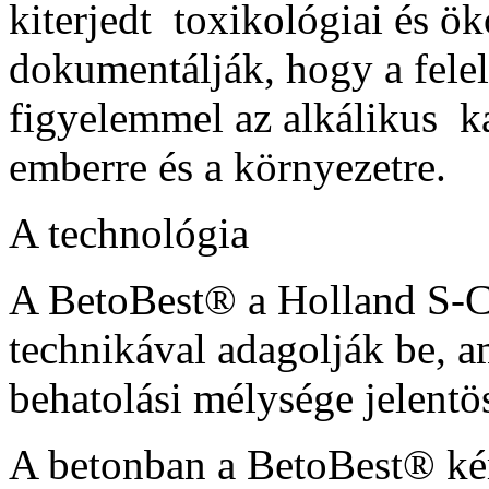
kiterjedt toxikológiai és ök
dokumentálják, hogy a felelö
figyelemmel az alkálikus ka
emberre és a környezetre.
A technológia
A BetoBest® a Holland S-C-M
technikával adagolják be, a
behatolási mélysége jelentö
A betonban a BetoBest® kém