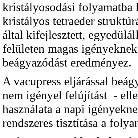
kristályosodási folyamatba
kristályos tetraeder struktú
által kifejlesztett, egyedülál
felületen magas igényeknek
beágyazódást eredményez.
A vacupress eljárással beág
nem igényel felújítást - ell
használata a napi igényekne
rendszeres tisztítása a folya