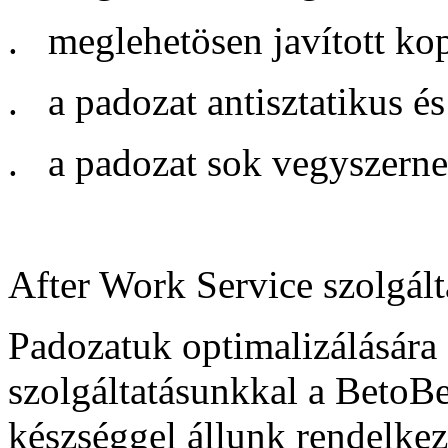
. meglehetösen javított kop
. a padozat antisztatikus é
. a padozat sok vegyszernek
After Work Service szolgált
Padozatuk optimalizálására
szolgáltatásunkkal a BetoB
készséggel állunk rendelkez