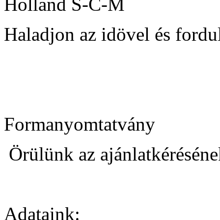
Holland S-C-M
Haladjon az idövel és ford
Formanyomtatvány
Örülünk az ajánlatkéréséne
Adataink: