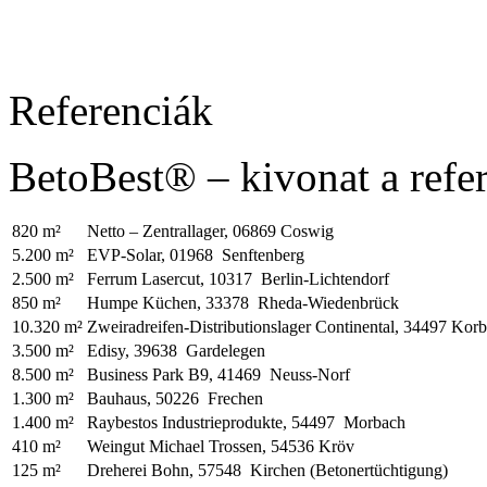
Referenciák
BetoBest® – kivonat a refer
820 m²
Netto – Zentrallager, 06869 Coswig
5.200 m²
EVP-Solar, 01968 Senftenberg
2.500 m²
Ferrum Lasercut, 10317 Berlin-Lichtendorf
850 m²
Humpe Küchen, 33378 Rheda-Wiedenbrück
10.320 m²
Zweiradreifen-Distributionslager Continental, 34497 Kor
3.500 m²
Edisy, 39638 Gardelegen
8.500 m²
Business Park B9, 41469 Neuss-Norf
1.300 m²
Bauhaus, 50226 Frechen
1.400 m²
Raybestos Industrieprodukte, 54497 Morbach
410 m²
Weingut Michael Trossen, 54536 Kröv
125 m²
Dreherei Bohn, 57548 Kirchen (Betonertüchtigung)