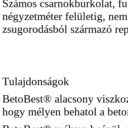
Számos csarnokburkolat, f
négyzetméter felületig, ne
zsugorodásból származó rep
Tulajdonságok
BetoBest® alacsony viszkozi
hogy mélyen behatol a beto