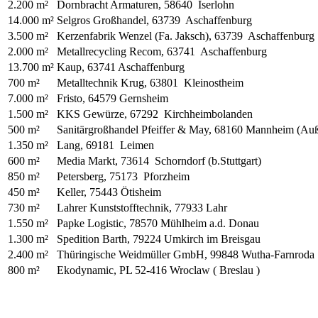
2.200 m²
Dornbracht Armaturen, 58640 Iserlohn
14.000 m²
Selgros Großhandel, 63739 Aschaffenburg
3.500 m²
Kerzenfabrik Wenzel (Fa. Jaksch), 63739 Aschaffenburg
2.000 m²
Metallrecycling Recom, 63741 Aschaffenburg
13.700 m²
Kaup, 63741 Aschaffenburg
700 m²
Metalltechnik Krug, 63801 Kleinostheim
7.000 m²
Fristo, 64579 Gernsheim
1.500 m²
KKS Gewürze, 67292 Kirchheimbolanden
500 m²
Sanitärgroßhandel Pfeiffer & May, 68160 Mannheim (Auß
1.350 m²
Lang, 69181 Leimen
600 m²
Media Markt, 73614 Schorndorf (b.Stuttgart)
850 m²
Petersberg, 75173 Pforzheim
450 m²
Keller, 75443 Ötisheim
730 m²
Lahrer Kunststofftechnik, 77933 Lahr
1.550 m²
Papke Logistic, 78570 Mühlheim a.d. Donau
1.300 m²
Spedition Barth, 79224 Umkirch im Breisgau
2.400 m²
Thüringische Weidmüller GmbH, 99848 Wutha-Farnroda
800 m²
Ekodynamic, PL 52-416 Wroclaw ( Breslau )